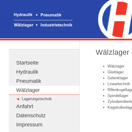
Wälzlager 
Startseite
Wälzlager
Hydraulik
Gleitlager
Gelenklager
Pneumatik
Lineartechnik
Wälzlager
Rillenkugellag
Spindellager
Lagerungstechnik
Zylinderrollenl
Anfahrt
Kegelrollenlag
Datenschutz
Impressum